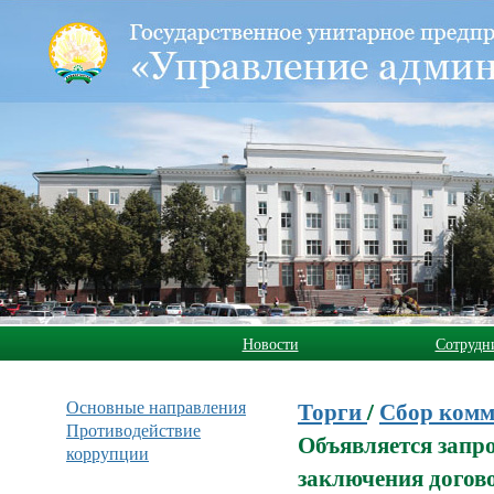
Новости
Сотрудн
Основные направления
Торги
/
Сбор комм
Противодействие
Объявляется запр
коррупции
заключения догов