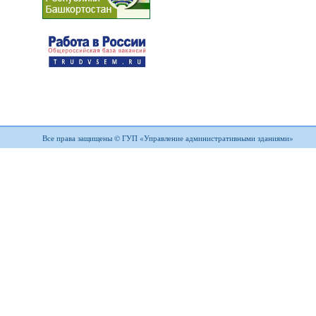
Все права защищены © ГУП «Управление административными зданиями»