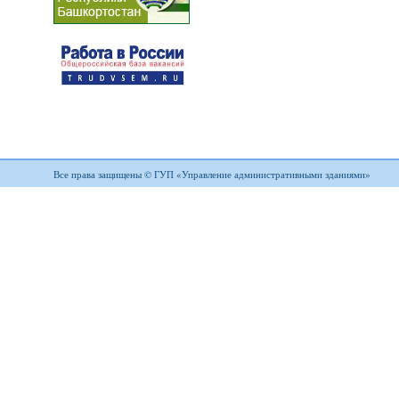
Все права защищены © ГУП «Управление административными зданиями»