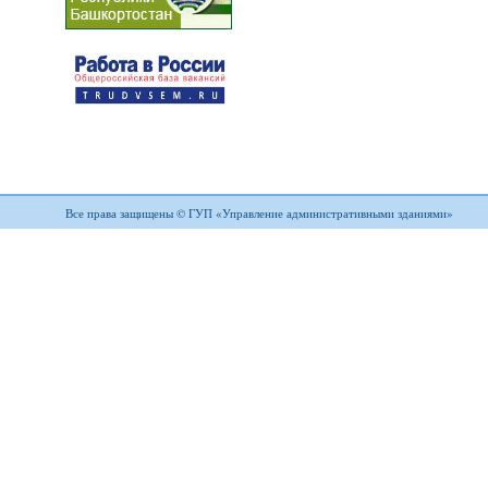
Все права защищены © ГУП «Управление административными зданиями»